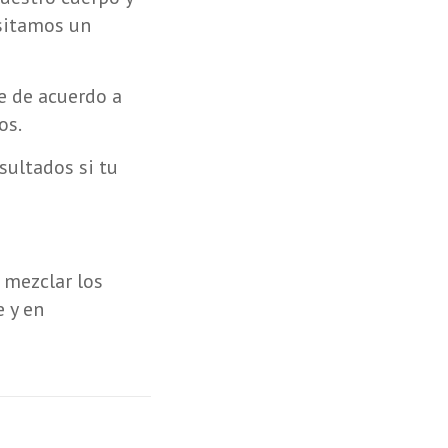
sitamos un
ce de acuerdo a
os.
sultados si tu
 mezclar los
e y en