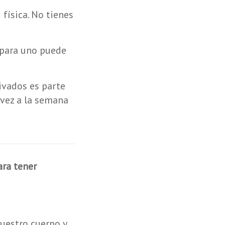
física. No tienes
a para uno puede
ivados es parte
 vez a la semana
ara tener
uestro cuerpo y