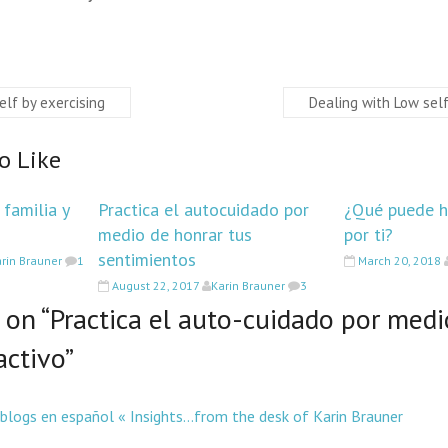
elf by exercising
Dealing with Low sel
o Like
familia y
Practica el autocuidado por
¿Qué puede ha
medio de honrar tus
por ti?
sentimientos
rin Brauner
1
March 20, 2018
August 22, 2017
Karin Brauner
3
on “
Practica el auto-cuidado por medi
activo
”
 blogs en español « Insights…from the desk of Karin Brauner