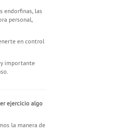
 endorfinas, las
ra personal,
enerte en control
uy importante
so.
r ejercicio algo
emos la manera de