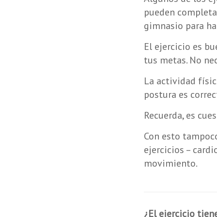
pueden completar
gimnasio para ha
El ejercicio es b
tus metas. No nec
La actividad físi
postura es correc
Recuerda, es cues
Con esto tampoco
ejercicios – card
movimiento.
¿El ejercicio tie