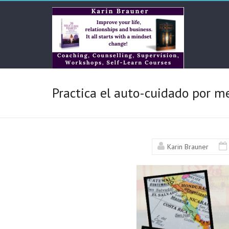
Skip
Karin
to
content
Brauner
Online
KB
Practica el auto-cuidado por m
Bilingual
Services
Karin Brauner