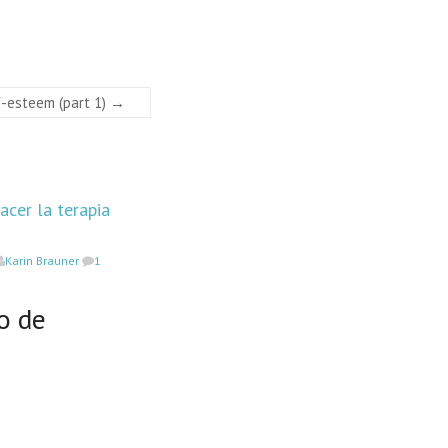
f-esteem (part 1)
→
cer la terapia
Karin Brauner
1
o de